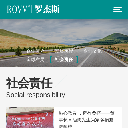
企业简介
发展历程
企业文化
全球布局
社会责任
社会责任
Social responsibility
热心教育 ，造福桑梓——董
事长卓油溪先生为家乡捐赠
教学楼