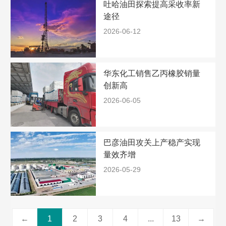
吐哈油田探索提高采收率新
途径
2026-06-12
华东化工销售乙丙橡胶销量
创新高
2026-06-05
巴彦油田攻关上产稳产实现
量效齐增
2026-05-29
←
1
2
3
4
...
13
→