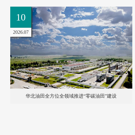
01
2
26.08
202
兰州石化绿色生产再添“新法宝”