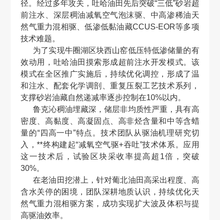
径。经过多年攻关，吐哈油田先后突破“三低”砂岩超
前注水、深层稠油减氧空气泡沫驱、中高渗稀油天
然气重力混相驱、低渗低黏油藏CCUS-EOR等多项
技术难题。
为了实现牛圈湖区块西山窑低压特低渗储量的有
效动用，吐哈油田摸索形成超前注水开发模式。该
模式在全区推广实施后，持续优化调控，形成了温
和注水、配套化学调剖、重复压裂工艺技术系列，
支撑砂岩油藏自然递减率逐步控制在10%以内。
鲁克沁稠油埋藏深，储层非均质性严重，具有高
密度、高黏度、高凝固点、高非烃含量和中等含蜡
量的“四高一中”特点。技术团队从驱油机理研究切
入，**终构建起“减氧空气驱+吞吐”技术体系。应用
这一技术后，试验区块采收率提高超1倍，突破
30%。
在老油田挖潜上，针对葡北油田高采出程度、高
含水关停的困境，团队深耕地质认识，持续优化天
然气重力混相驱方案，成功实现扩大波及体积与提
高驱油效率。