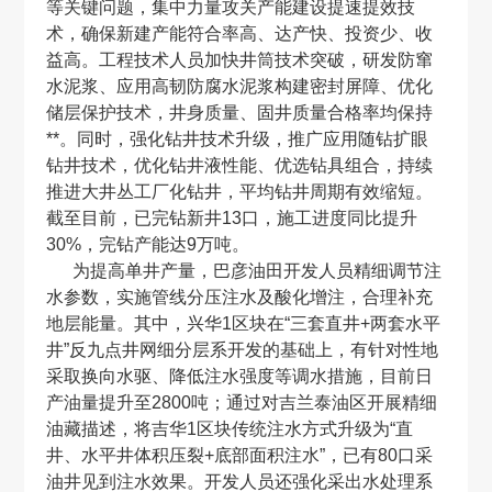
等关键问题，集中力量攻关产能建设提速提效技
术，确保新建产能符合率高、达产快、投资少、收
益高。工程技术人员加快井筒技术突破，研发防窜
水泥浆、应用高韧防腐水泥浆构建密封屏障、优化
储层保护技术，井身质量、固井质量合格率均保持
**。同时，强化钻井技术升级，推广应用随钻扩眼
钻井技术，优化钻井液性能、优选钻具组合，持续
推进大井丛工厂化钻井，平均钻井周期有效缩短。
截至目前，已完钻新井13口，施工进度同比提升
30%，完钻产能达9万吨。
为提高单井产量，巴彦油田开发人员精细调节注
水参数，实施管线分压注水及酸化增注，合理补充
地层能量。其中，兴华1区块在“三套直井+两套水平
井”反九点井网细分层系开发的基础上，有针对性地
采取换向水驱、降低注水强度等调水措施，目前日
产油量提升至2800吨；通过对吉兰泰油区开展精细
油藏描述，将吉华1区块传统注水方式升级为“直
井、水平井体积压裂+底部面积注水”，已有80口采
油井见到注水效果。开发人员还强化采出水处理系