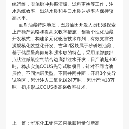
统运维，实施脉冲共振清垢、滤料更换等工作，注
水系统效率、出站水质和井口水质达标率均保持较
高水平。
面对油藏特殊地质，巴彦油田开发人员积极探索
上产稳产策略和提高采收率措施，创新个性化油藏
开发模式，构建多元化驱替技术序列，有效支撑资
源规模化效益化开发。吉华2区块属于砂砾岩油藏，
基于储层呈高倾角和强水敏的特点，采用顶部腰部
点状注减氧空气结合边底部注水开发，日产油超400
吨。稳步实施CCUS先导试验项目，针对不同含油
层位、不同油层类型、不同井网井距，开辟3个先导
试验区，累计注入二氧化碳24万吨，累计产油18万
吨，初步形成CCUS提高采收率技术。
上一篇：
华东化工销售乙丙橡胶销量创新高