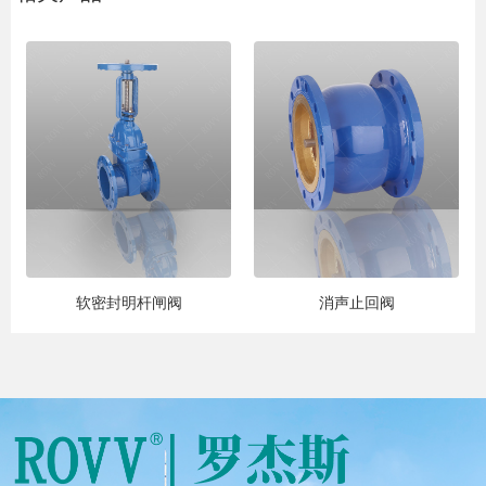
软密封明杆闸阀
消声止回阀