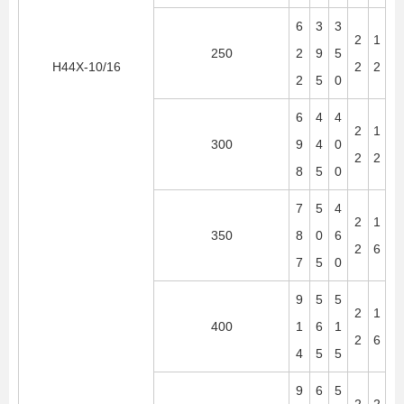
6
3
3
2
1
250
2
9
5
H44X-10/16
2
2
2
5
0
6
4
4
2
1
300
9
4
0
2
2
8
5
0
7
5
4
2
1
350
8
0
6
2
6
7
5
0
9
5
5
2
1
400
1
6
1
2
6
4
5
5
9
6
5
2
2