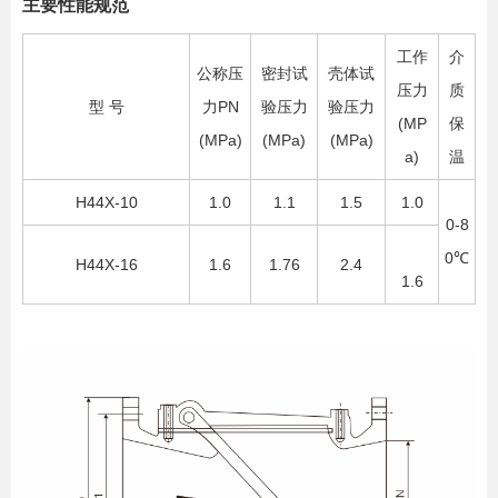
主要性能规范
工作
介
公称压
密封试
壳体试
压力
质
型 号
力PN
验压力
验压力
(MP
保
(MPa)
(MPa)
(MPa)
a)
温
H44X-10
1.0
1.1
1.5
1.0
0-8
0℃
H44X-16
1.6
1.76
2.4
1.6