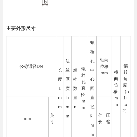
主要外形尺寸
螺
栓
轴向
法
孔
偏
公称通径DN
位移
螺
长
兰
螺
中
横
转
mm
栓
向
角
度
厚
栓
心
孔
位
度
直
L
度
数
圆
移
（a
径
m
b
量
直
m
1+
m
m
a
m
m
n
径
m
2）
英
伸
压
m
K
mm
寸
长
缩
m
m