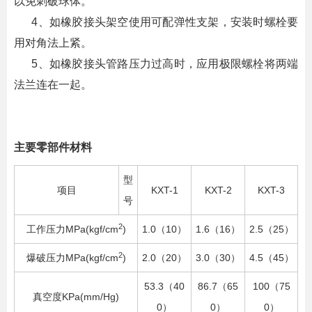
以免刺破球体。
4、如橡胶接头架空使用可配弹性支架，安装时螺栓要
用对角法上紧。
5、如橡胶接头管路压力过高时，应用极限螺栓将两端
法兰连在一起。
主要零部件材料
型
项目
KXT-1
KXT-2
KXT-3
号
2
工作压力MPa(kgf/cm
)
1.0（10）
1.6（16）
2.5（25）
2
爆破压力MPa(kgf/cm
)
2.0（20）
3.0（30）
4.5（45）
53.3（40
86.7（65
100（75
真空度KPa(mm/Hg)
0）
0）
0）