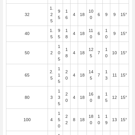
1.
9
1
10
32
2
4
18
6
9
9
15°
5
6
0
5
1.
9
1
11
1
40
4
18
6
9
15°
5
5
8
0
0
1
1
12
1
50
2
0
4
18
7
10
15°
8
5
0
5
1
2.
2
14
1
65
1
4
18
7
11
15°
5
0
5
3
5
1
2
16
1
80
3
3
4
18
8
12
15°
0
0
5
5
1
2
18
1
1
100
4
5
8
18
13
15°
2
0
0
9
0